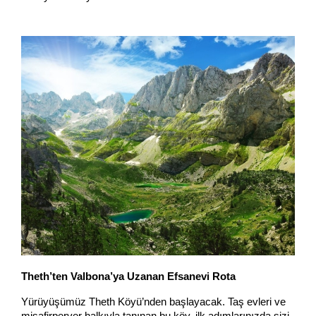
Theth’ten Valbona’ya Uzanan Efsanevi Rota
Yürüyüşümüz Theth Köyü’nden başlayacak. Taş evleri ve 
misafirperver halkıyla tanınan bu köy, ilk adımlarınızda sizi 