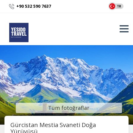
+90 532 590 7637
TR
Tüm fotoğraflar
Gürcistan Mestia Svaneti Doğa
Yürüyüşü