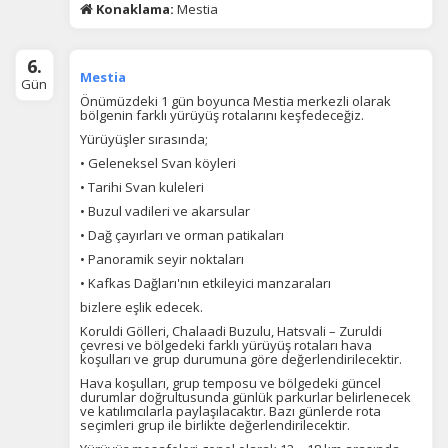
Konaklama:
Mestia
6.
Mestia
Gün
Tercihleri Kaydet
Önümüzdeki 1 gün boyunca Mestia merkezli olarak
bölgenin farklı yürüyüş rotalarını keşfedeceğiz.
Yürüyüşler sırasında;
• Geleneksel Svan köyleri
• Tarihi Svan kuleleri
• Buzul vadileri ve akarsular
• Dağ çayırları ve orman patikaları
• Panoramik seyir noktaları
• Kafkas Dağları'nın etkileyici manzaraları
bizlere eşlik edecek.
Koruldi Gölleri, Chalaadi Buzulu, Hatsvali – Zuruldi
çevresi ve bölgedeki farklı yürüyüş rotaları hava
koşulları ve grup durumuna göre değerlendirilecektir.
Hava koşulları, grup temposu ve bölgedeki güncel
durumlar doğrultusunda günlük parkurlar belirlenecek
ve katılımcılarla paylaşılacaktır. Bazı günlerde rota
seçimleri grup ile birlikte değerlendirilecektir.