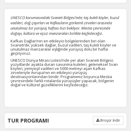
UNESCO korumasındaki Svaneti Bölgesi’nde; taş kuleli köyler, buzul
vadileri, dağ çayırları ve Kafkasların görkemli zirveleri arasında
unutulmaz bir yürüyüş haftası bizi bekliyor. Mestia çevresinde
doğayı, kültürü ve eşsiz manzaraları birlikte keşfedeceğiz.
Kafkas Dağları’nın en etkileyici bölgelerinden biri olan
Svaneti’de; yüksek dağlar, buzul vadileri, taş kuleli köyler ve
unutulmaz manzaralar eşliğinde yürüyüş dolu bir hafta
geçiriyoruz.
UNESCO Dünya Mirası Listesi’nde yer alan Svaneti Bölgesi;
yüzyıllardır ayakta duran savunma kuleleri, geleneksel Svan
köyleri, yemyeşil vadileri ve 5000 metreyi aşan Kafkas
zirveleriyle Avrupa’nın en etkileyici yürüyüş
destinasyonlarından biridir. Programımız boyunca Mestia
çevresindeki farklı rotalarda yürüyüşler yapacak, bölgenin
doğal ve kültürel güzelliklerini keşfedeceğiz.
TUR PROGRAMI
Broşür İndir