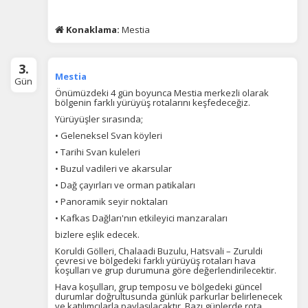
Konaklama:
Mestia
3.
Mestia
Gün
Önümüzdeki 4 gün boyunca Mestia merkezli olarak
bölgenin farklı yürüyüş rotalarını keşfedeceğiz.
Yürüyüşler sırasında;
• Geleneksel Svan köyleri
• Tarihi Svan kuleleri
• Buzul vadileri ve akarsular
• Dağ çayırları ve orman patikaları
• Panoramik seyir noktaları
• Kafkas Dağları'nın etkileyici manzaraları
bizlere eşlik edecek.
Koruldi Gölleri, Chalaadi Buzulu, Hatsvali – Zuruldi
çevresi ve bölgedeki farklı yürüyüş rotaları hava
koşulları ve grup durumuna göre değerlendirilecektir.
Hava koşulları, grup temposu ve bölgedeki güncel
durumlar doğrultusunda günlük parkurlar belirlenecek
ve katılımcılarla paylaşılacaktır. Bazı günlerde rota