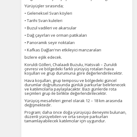
Oturum yönetimi, güvenlik ve temel site işlevleri için
Yürüyüşler sırasında;
gereklidir. Bu çerezler olmadan site düzgün çalışmaz ve
devre dışı bırakılamaz.
• Geleneksel Svan köyleri
• Tarihi Svan kuleleri
• Buzul vadileri ve akarsular
• Dağ çayırları ve orman patikaları
• Panoramik seyir noktaları
İstatistik Çerezleri
• Kafkas Dağları'nın etkileyici manzaraları
Ziyaretçilerin siteyi nasıl kullandığını anonim olarak
bizlere eşlik edecek.
ölçeriz. Hangi sayfaların popüler olduğunu ve
Koruldi Gölleri, Chalaadi Buzulu, Hatsvali – Zuruldi
kullanıcıların nerede zorluk yaşadığını anlamamıza
çevresi ve bölgedeki farklı yürüyüş rotaları hava
yardımcı olur.
koşulları ve grup durumuna göre değerlendirilecektir.
Hava koşulları, grup temposu ve bölgedeki güncel
durumlar doğrultusunda günlük parkurlar belirlenecek
ve katılımcılarla paylaşılacaktır. Bazı günlerde rota
seçimleri grup ile birlikte değerlendirilecektir.
Yürüyüş mesafeleri genel olarak 12 – 18 km arasında
Pazarlama Çerezleri
değişmektedir.
Program; daha önce doğa yürüyüşü deneyimi bulunan,
Size ve ilgi alanlarınıza uygun reklamlar göstermek için
düzenli yürüyebilen ve orta seviye parkurları
kullanılır. Kapatırsanız reklamları görmeye devam
tamamlayabilecek katılımcılar için uygundur.
edersiniz, ancak daha az alakalı olabilirler.