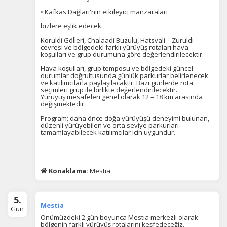
• Kafkas Dağları'nın etkileyici manzaraları
bizlere eşlik edecek.
Koruldi Gölleri, Chalaadi Buzulu, Hatsvali – Zuruldi
çevresi ve bölgedeki farklı yürüyüş rotaları hava
koşulları ve grup durumuna göre değerlendirilecektir.
Hava koşulları, grup temposu ve bölgedeki güncel
durumlar doğrultusunda günlük parkurlar belirlenecek
ve katılımcılarla paylaşılacaktır. Bazı günlerde rota
seçimleri grup ile birlikte değerlendirilecektir.
Yürüyüş mesafeleri genel olarak 12 – 18 km arasında
değişmektedir.
Program; daha önce doğa yürüyüşü deneyimi bulunan,
düzenli yürüyebilen ve orta seviye parkurları
tamamlayabilecek katılımcılar için uygundur.
ÇEREZ KULLANIM AYARLARINIZ
Çerez tercihlerinizi
belirleyin
.
Konaklama:
Mestia
Daha fazla bilgi için
KVKK bilgilendirmemizi
,
çerez kullanım
ve
gizlilik koşullarını
inceleyebilirsiniz.
5.
Mestia
Gün
Zorunlu Çerezler
HER ZAMAN AKTIF
Önümüzdeki 2 gün boyunca Mestia merkezli olarak
bölgenin farklı yürüyüş rotalarını keşfedeceğiz.