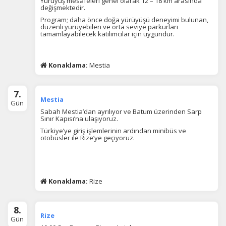
Yürüyüş mesafeleri genel olarak 12 – 18 km arasında
değişmektedir.
Program; daha önce doğa yürüyüşü deneyimi bulunan,
düzenli yürüyebilen ve orta seviye parkurları
tamamlayabilecek katılımcılar için uygundur.
Konaklama:
Mestia
7.
Mestia
Gün
Sabah Mestia’dan ayrılıyor ve Batum üzerinden Sarp
Sınır Kapısı’na ulaşıyoruz.
Türkiye’ye giriş işlemlerinin ardından minibüs ve
otobüsler ile Rize’ye geçiyoruz.
Konaklama:
Rize
8.
Rize
Gün