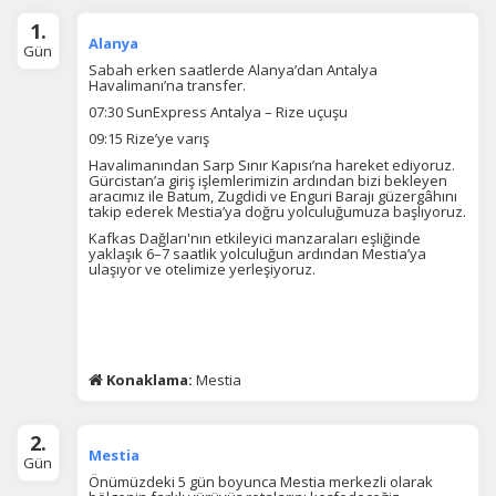
1.
Alanya
Gün
Sabah erken saatlerde Alanya’dan Antalya
Havalimanı’na transfer.
07:30 SunExpress Antalya – Rize uçuşu
09:15 Rize’ye varış
Havalimanından Sarp Sınır Kapısı’na hareket ediyoruz.
Gürcistan’a giriş işlemlerimizin ardından bizi bekleyen
aracımız ile Batum, Zugdidi ve Enguri Barajı güzergâhını
takip ederek Mestia’ya doğru yolculuğumuza başlıyoruz.
Kafkas Dağları'nın etkileyici manzaraları eşliğinde
yaklaşık 6–7 saatlik yolculuğun ardından Mestia’ya
ulaşıyor ve otelimize yerleşiyoruz.
Konaklama:
Mestia
2.
Mestia
Gün
Önümüzdeki 5 gün boyunca Mestia merkezli olarak