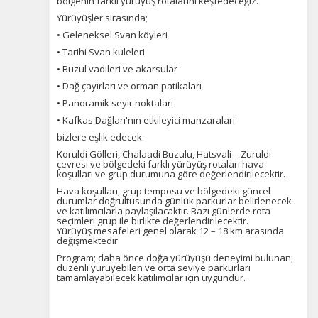
bölgenin farklı yürüyüş rotalarını keşfedeceğiz.
Yürüyüşler sırasında;
• Geleneksel Svan köyleri
• Tarihi Svan kuleleri
• Buzul vadileri ve akarsular
• Dağ çayırları ve orman patikaları
• Panoramik seyir noktaları
• Kafkas Dağları'nın etkileyici manzaraları
bizlere eşlik edecek.
Koruldi Gölleri, Chalaadi Buzulu, Hatsvali – Zuruldi
çevresi ve bölgedeki farklı yürüyüş rotaları hava
koşulları ve grup durumuna göre değerlendirilecektir.
Hava koşulları, grup temposu ve bölgedeki güncel
durumlar doğrultusunda günlük parkurlar belirlenecek
ve katılımcılarla paylaşılacaktır. Bazı günlerde rota
seçimleri grup ile birlikte değerlendirilecektir.
Yürüyüş mesafeleri genel olarak 12 – 18 km arasında
değişmektedir.
Program; daha önce doğa yürüyüşü deneyimi bulunan,
düzenli yürüyebilen ve orta seviye parkurları
tamamlayabilecek katılımcılar için uygundur.