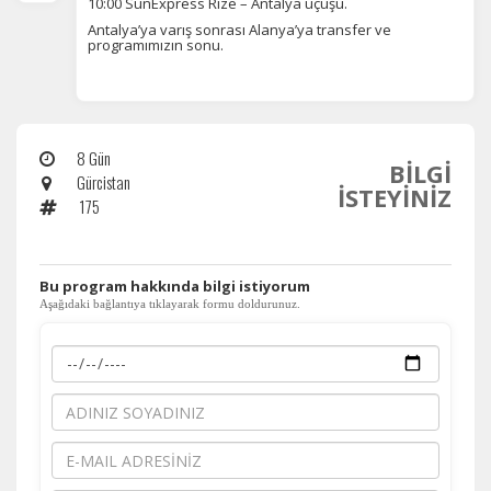
10:00 SunExpress Rize – Antalya uçuşu.
Antalya’ya varış sonrası Alanya’ya transfer ve
programımızın sonu.
8 Gün
BİLGİ
Gürcistan
İSTEYİNİZ
175
​Bu program hakkında bilgi istiyorum
Aşağıdaki bağlantıya tıklayarak formu doldurunuz.