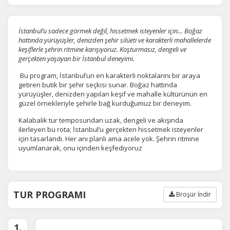
İstanbul’u sadece görmek değil, hissetmek isteyenler için… Boğaz
hattında yürüyüşler, denizden şehir silüeti ve karakterli mahallelerde
keşiflerle şehrin ritmine karışıyoruz. Koşturmasız, dengeli ve
gerçekten yaşayan bir İstanbul deneyimi.
Bu program, İstanbul’un en karakterli noktalarını bir araya
getiren butik bir şehir seçkisi sunar. Boğaz hattında
yürüyüşler, denizden yapılan keşif ve mahalle kültürünün en
güzel örnekleriyle şehirle bağ kurduğumuz bir deneyim.
Kalabalık tur temposundan uzak, dengeli ve akışında
ilerleyen bu rota; İstanbul’u gerçekten hissetmek isteyenler
için tasarlandı. Her anı planlı ama acele yok. Şehrin ritmine
uyumlanarak, onu içinden keşfediyoruz
TUR PROGRAMI
Broşür İndir
1.