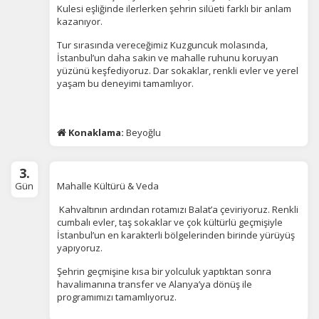
Kulesi eşliğinde ilerlerken şehrin silüeti farklı bir anlam
kazanıyor.
Tur sırasında vereceğimiz Kuzguncuk molasında,
İstanbul’un daha sakin ve mahalle ruhunu koruyan
yüzünü keşfediyoruz. Dar sokaklar, renkli evler ve yerel
yaşam bu deneyimi tamamlıyor.
Konaklama:
Beyoğlu
3.
Gün
Mahalle Kültürü & Veda
Kahvaltının ardından rotamızı Balat’a çeviriyoruz. Renkli
cumbalı evler, taş sokaklar ve çok kültürlü geçmişiyle
ÇEREZ KULLANIM AYARLARINIZ
İstanbul’un en karakterli bölgelerinden birinde yürüyüş
Çerez tercihlerinizi
belirleyin
.
yapıyoruz.
Daha fazla bilgi için
KVKK bilgilendirmemizi
,
çerez kullanım
ve
Şehrin geçmişine kısa bir yolculuk yaptıktan sonra
gizlilik koşullarını
inceleyebilirsiniz.
havalimanına transfer ve Alanya’ya dönüş ile
programımızı tamamlıyoruz.