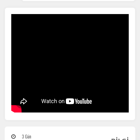
Zorunlu Çerezler
HER ZAMAN AKTIF
Oturum yönetimi, güvenlik ve temel site işlevleri için
gereklidir. Bu çerezler olmadan site düzgün çalışmaz ve
devre dışı bırakılamaz.
İstatistik Çerezleri
Ziyaretçilerin siteyi nasıl kullandığını anonim olarak
ölçeriz. Hangi sayfaların popüler olduğunu ve
kullanıcıların nerede zorluk yaşadığını anlamamıza
yardımcı olur.
Pazarlama Çerezleri
Size ve ilgi alanlarınıza uygun reklamlar göstermek için
kullanılır. Kapatırsanız reklamları görmeye devam
3 Gün
edersiniz, ancak daha az alakalı olabilirler.