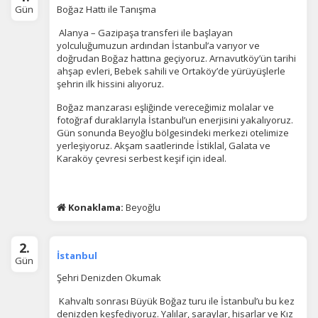
Gün
Boğaz Hattı ile Tanışma
Alanya – Gazipaşa transferi ile başlayan
yolculuğumuzun ardından İstanbul’a varıyor ve
doğrudan Boğaz hattına geçiyoruz. Arnavutköy’ün tarihi
ahşap evleri, Bebek sahili ve Ortaköy’de yürüyüşlerle
şehrin ilk hissini alıyoruz.
Boğaz manzarası eşliğinde vereceğimiz molalar ve
fotoğraf duraklarıyla İstanbul’un enerjisini yakalıyoruz.
Gün sonunda Beyoğlu bölgesindeki merkezi otelimize
yerleşiyoruz. Akşam saatlerinde İstiklal, Galata ve
Karaköy çevresi serbest keşif için ideal.
Konaklama:
Beyoğlu
2.
İstanbul
Gün
Şehri Denizden Okumak
Kahvaltı sonrası Büyük Boğaz turu ile İstanbul’u bu kez
denizden keşfediyoruz. Yalılar, saraylar, hisarlar ve Kız