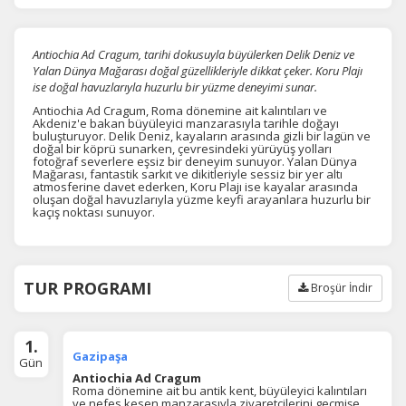
Antiochia Ad Cragum, tarihi dokusuyla büyülerken Delik Deniz ve
Yalan Dünya Mağarası doğal güzellikleriyle dikkat çeker. Koru Plajı
ise doğal havuzlarıyla huzurlu bir yüzme deneyimi sunar.
Antiochia Ad Cragum, Roma dönemine ait kalıntıları ve
Akdeniz'e bakan büyüleyici manzarasıyla tarihle doğayı
buluşturuyor. Delik Deniz, kayaların arasında gizli bir lagün ve
doğal bir köprü sunarken, çevresindeki yürüyüş yolları
fotoğraf severlere eşsiz bir deneyim sunuyor. Yalan Dünya
Mağarası, fantastik sarkıt ve dikitleriyle sessiz bir yer altı
atmosferine davet ederken, Koru Plajı ise kayalar arasında
oluşan doğal havuzlarıyla yüzme keyfi arayanlara huzurlu bir
kaçış noktası sunuyor.
TUR PROGRAMI
Broşür İndir
1.
Gazipaşa
Gün
Antiochia Ad Cragum
Roma dönemine ait bu antik kent, büyüleyici kalıntıları
ve nefes kesen manzarasıyla ziyaretçilerini geçmişe