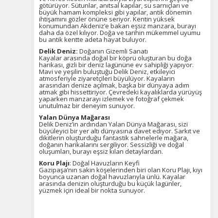
götürüyor. Sütunlar, anıtsal kapılar, su sarnıçları ve
büyük hamam kompleksi gibi yapılar, antik dönemin
ihtişamını gözler önüne seriyor. Kentin yüksek
konumundan Akdeniz’e bakan eşsiz manzara, burayı
daha da özel kılıyor. Doğa ve tarihin mükemmel uyumu
bu antik kentte adeta hayat buluyor.
Delik Deniz:
Doğanın Gizemli Sanatı
Kayalar arasında doğal bir köprü oluşturan bu doğa
harikası, gizli bir deniz lagününe ev sahipliği yapıyor.
Mavi ve yeşilin buluştuğu Delik Deniz, etkileyici
atmosferiyle ziyaretçileri büyülüyor. Kayaların
arasından denize açılmak, başka bir dünyaya adım
atmak gibi hissettiriyor. Çevredeki kayalıklarda yürüyüş
yaparken manzarayı izlemek ve fotoğraf çekmek
unutulmaz bir deneyim sunuyor.
Yalan Dünya Mağarası
Delik Deniz’in ardından Yalan Dünya Mağarası, sizi
büyüleyici bir yer altı dünyasına davet ediyor. Sarkıt ve
dikitlerin oluşturduğu fantastik sahnelerle mağara,
doğanın harikalarını sergiliyor. Sessizliği ve doğal
oluşumları, burayı eşsiz kılan detaylardan.
Koru Plajı
: Doğal Havuzların Keyfi
Gazipaşa’nın sakin köşelerinden biri olan Koru Plajı, kıyı
boyunca uzanan doğal havuzlarıyla ünlü. Kayalar
arasında denizin oluşturduğu bu küçük lagünler,
yüzmek için ideal bir nokta sunuyor.
ÇEREZ KULLANIM AYARLARINIZ
Çerez tercihlerinizi
belirleyin
.