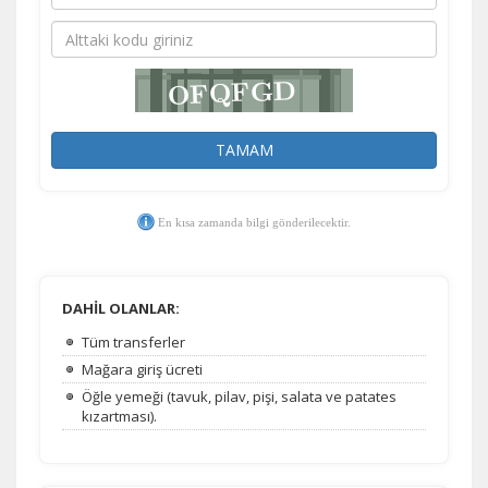
Pazarlama Çerezleri
Size ve ilgi alanlarınıza uygun reklamlar göstermek için
kullanılır. Kapatırsanız reklamları görmeye devam
edersiniz, ancak daha az alakalı olabilirler.
TAMAM
En kısa zamanda bilgi gönderilecektir.
Tercihleri Kaydet
DAHİL OLANLAR:
Tüm transferler
Mağara giriş ücreti
Öğle yemeği (tavuk, pilav, pişi, salata ve patates
kızartması).