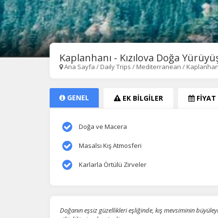
Kaplanhanı - Kızılova Doğa Yürüyü
Ana Sayfa
/
Daily Trips
/
Mediterranean
/
Kaplanhanı
GENEL
EK BİLGİLER
FİYAT
Doğa ve Macera
Masalsı Kış Atmosferi
Karlarla Örtülü Zirveler
Doğanın eşsiz güzellikleri eşliğinde, kış mevsiminin büyüle