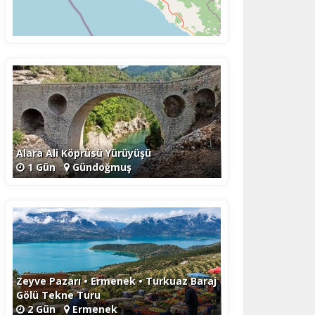
Alara Ali Köprüsü Yürüyüşü
1 Gün
Gündoğmuş
Zeyve Pazarı • Ermenek • Turkuaz Baraj
Gölü Tekne Turu
2 Gün
Ermenek