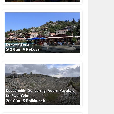
Kekova Turu
2 Gün
Kekova
Kestanelik, Delisarnıç, Adam Kayalar,
St. Paul Yolu
1 Gün
Ballıbucak