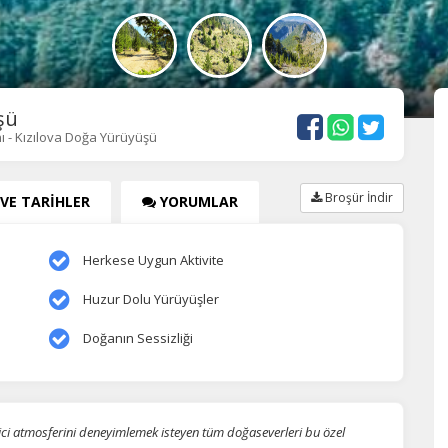
şü
 - Kızılova Doğa Yürüyüşü
Broşür İndir
 VE TARİHLER
YORUMLAR
Herkese Uygun Aktivite
Huzur Dolu Yürüyüşler
Doğanın Sessizliği
yici atmosferini deneyimlemek isteyen tüm doğaseverleri bu özel