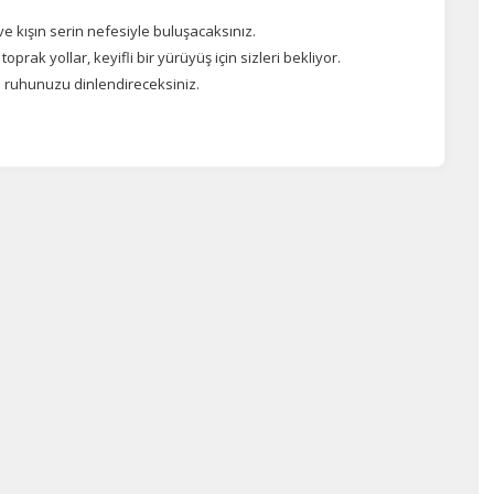
ve kışın serin nefesiyle buluşacaksınız.
rak yollar, keyifli bir yürüyüş için sizleri bekliyor.
a ruhunuzu dinlendireceksiniz.
ÇEREZ KULLANIM AYARLARINIZ
erez tercihlerinizi
belirleyin
.