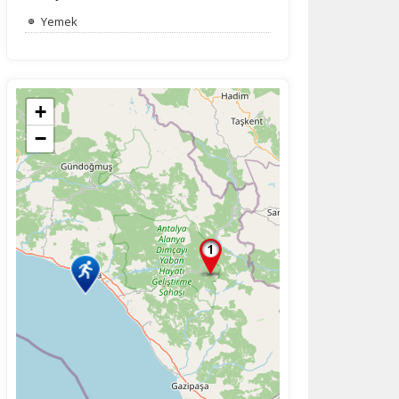
Yemek
na
+
−