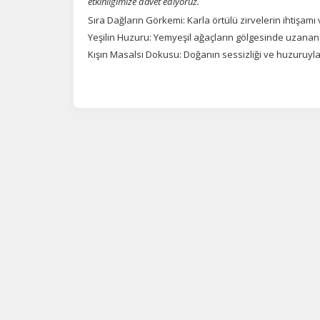
etkinliğimize davet ediyoruz.
Sıra Dağların Görkemi: Karla örtülü zirvelerin ihtişamı 
Yeşilin Huzuru: Yemyeşil ağaçların gölgesinde uzanan top
Kışın Masalsı Dokusu: Doğanın sessizliği ve huzuruyl
Ç