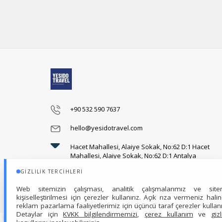
+90 532 590 7637
hello@yesidotravel.com
Hacet Mahallesi, Alaiye Sokak, No:62 D:1 Hacet
Mahallesi, Alaiye Sokak, No:62 D:1 Antalya
GIZLILIK TERCIHLERI
Web sitemizin çalışması, analitik çalışmalarımız ve site
kişiselleştirilmesi için çerezler kullanırız. Açık rıza vermeniz hali
reklam pazarlama faaliyetlerimiz için üçüncü taraf çerezler kullanıl
Detaylar için
KVKK bilgilendirmemizi
,
çerez kullanım
ve
gizl