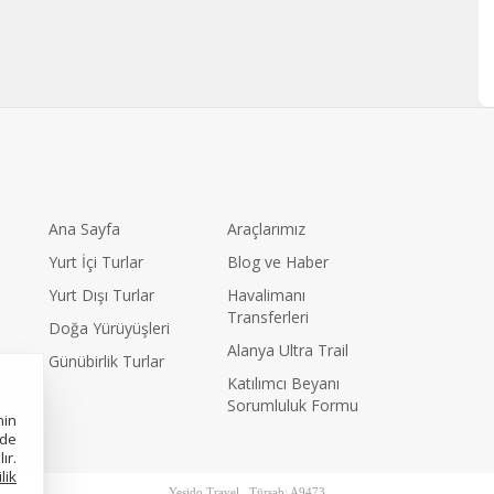
Ana Sayfa
Araçlarımız
Yurt İçi Turlar
Blog ve Haber
Yurt Dışı Turlar
Havalimanı
Transferleri
Doğa Yürüyüşleri
Alanya Ultra Trail
Günübirlik Turlar
Katılımcı Beyanı
Sorumluluk Formu
nin
nde
ır.
ilik
Yesido Travel Türsab: A9473