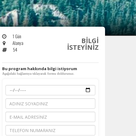
1 Gün
BİLGİ
Alanya
İSTEYİNİZ
54
​Bu program hakkında bilgi istiyorum
Aşağıdaki bağlantıya tıklayarak formu doldurunuz.