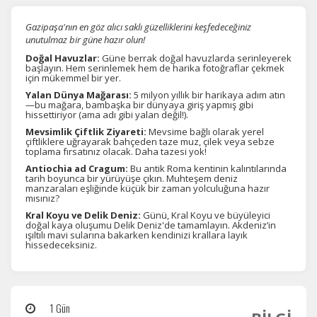
Gazipaşa'nın en göz alıcı saklı güzelliklerini keşfedeceğiniz
unutulmaz bir güne hazır olun!
Doğal Havuzlar:
Güne berrak doğal havuzlarda serinleyerek
başlayın. Hem serinlemek hem de harika fotoğraflar çekmek
için mükemmel bir yer.
Yalan Dünya Mağarası:
5 milyon yıllık bir harikaya adım atın
—bu mağara, bambaşka bir dünyaya giriş yapmış gibi
hissettiriyor (ama adı gibi yalan değil!).
Mevsimlik Çiftlik Ziyareti:
Mevsime bağlı olarak yerel
çiftliklere uğrayarak bahçeden taze muz, çilek veya sebze
toplama fırsatınız olacak. Daha tazesi yok!
Antiochia ad Cragum:
Bu antik Roma kentinin kalıntılarında
tarih boyunca bir yürüyüşe çıkın. Muhteşem deniz
manzaraları eşliğinde küçük bir zaman yolculuğuna hazır
mısınız?
Kral Koyu ve Delik Deniz:
Günü, Kral Koyu ve büyüleyici
doğal kaya oluşumu Delik Deniz'de tamamlayın. Akdeniz’in
ışıltılı mavi sularına bakarken kendinizi krallara layık
hissedeceksiniz.
1 Gün